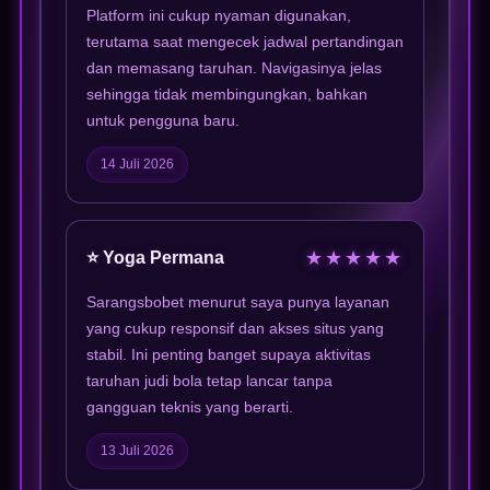
Platform ini cukup nyaman digunakan,
terutama saat mengecek jadwal pertandingan
dan memasang taruhan. Navigasinya jelas
sehingga tidak membingungkan, bahkan
untuk pengguna baru.
14 Juli 2026
★★★★★
⭐ Yoga Permana
Sarangsbobet menurut saya punya layanan
yang cukup responsif dan akses situs yang
stabil. Ini penting banget supaya aktivitas
taruhan judi bola tetap lancar tanpa
gangguan teknis yang berarti.
13 Juli 2026