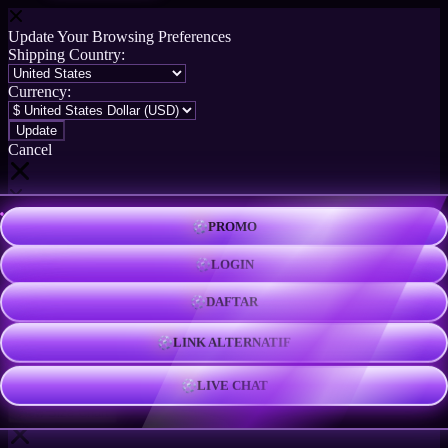
Update Your Browsing Preferences
Shipping Country:
Currency:
Cancel
PROMO
Katie:
5'10"
160
LOGIN
Select your person:
DAFTAR
Male
Female
Height
LINK ALTERNATIF
Short
Med
Tall
Weight
LIVE CHAT
Slim
Avg
Heavy
View Size Chart