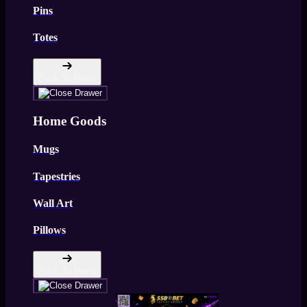
Pins
Totes
Back To Menu
Home Goods
Mugs
Tapestries
Wall Art
Pillows
Back To Menu