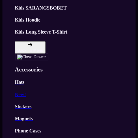
Kids SARANGSBOBET
Kids Hoodie
Kids Long Sleeve T-Shirt
Back To Menu
Accessories
Hats
New!
Stickers
Magnets
Phone Cases