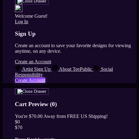
Welcome Guest!
Log In
Sign Up
Create an account to save your favorite designs for viewing
anytime, on any device.
Create an Account
Artist Sign Up
About TeePublic
Social
Responsibility
Create Account
Cart Preview (0)
You're
$70.00
Away from
FREE US Shipping!
$0
$70