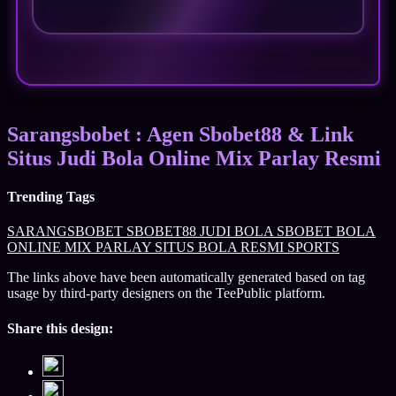
Sarangsbobet : Agen Sbobet88 & Link
Situs Judi Bola Online Mix Parlay Resmi
Trending Tags
SARANGSBOBET
SBOBET88
JUDI BOLA
SBOBET
BOLA
ONLINE
MIX PARLAY
SITUS BOLA RESMI
SPORTS
The links above have been automatically generated based on tag
usage by third-party designers on the TeePublic platform.
Share this design: