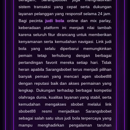
sistem transaksi yang cepat serta dukungan
layanan pelanggan yang responsif selama 24 jam.
Bagi pecinta
judi bola
online dan mix parlay,
keberadaan platform ini menjadi nilai tambah
karena seluruh fitur dirancang untuk memberikan
kenyamanan serta kemudahan navigasi. Link judi
bola yang selalu diperbarui memungkinkan
pemain tetap terhubung dengan berbagai
pertandingan favorit mereka setiap hari. Tidak
heran apabila Sarangsbobet terus menjadi pilihan
banyak pemain yang mencari agen sbobet88
dengan reputasi baik dan akses permainan yang
lengkap. Dukungan terhadap berbagai kompetisi
olahraga dunia, kualitas layanan yang stabil, serta
kemudahan mengakses sbobet melalui link
sbobet88 resmi menjadikan Sarangsbobet
sebagai salah satu situs judi bola terpercaya yang
mampu menghadirkan pengalaman taruhan