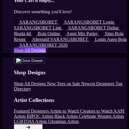
Your Cart is empty...
Discover something you'll love!
SARANGSBOBET
SARANGSBOBET Login
SARANGSBOBET Link
SARANGSBOBET Daftar
8kuda 4d
Bola Online
Agen Mix Parlay
Situs Bola
Resmi
Alternatif SARANGSBOBET
Login Agen Bola
SARANGSBOBET 2026
Shop All Designs
Shop Designs
Shop All Designs
New Tees on Sale
Newest Designers
Tag
Directory
Artist Collections
Featured Designers
Artists to Watch
Creators to Watch
AAPI
Artists
BIPOC Artists
Black Artists
Celebrate Women Artists
LGBTQIA Artists
Ukrainian Artists