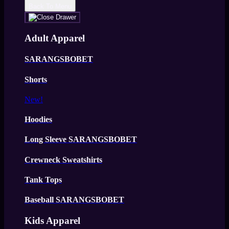
Back To Menu
Adult Apparel
SARANGSBOBET
Shorts
New!
Hoodies
Long Sleeve SARANGSBOBET
Crewneck Sweatshirts
Tank Tops
Baseball SARANGSBOBET
Kids Apparel