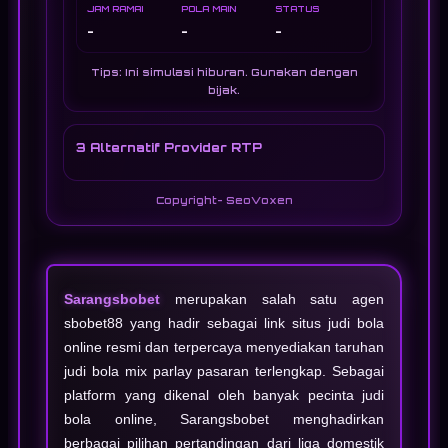
JAM RAMAI
POLA MAIN
STATUS
-
-
-
Tips: Ini simulasi hiburan. Gunakan dengan
bijak.
3 Alternatif Provider RTP
Copyright- SeoVoxen
Sarangsbobet
merupakan salah satu agen
sbobet88 yang hadir sebagai link situs judi bola
online resmi dan terpercaya menyediakan taruhan
judi bola mix parlay pasaran terlengkap. Sebagai
platform yang dikenal oleh banyak pecinta judi
bola online, Sarangsbobet menghadirkan
berbagai pilihan pertandingan dari liga domestik