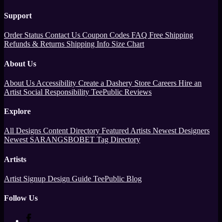
Support
Order Status
Contact Us
Coupon Codes
FAQ
Free Shipping
Refunds & Returns
Shipping Info
Size Chart
About Us
About Us
Accessibility
Create a Dashery Store
Careers
Hire an
Artist
Social Responsibility
TeePublic Reviews
Explore
All Designs
Content Directory
Featured Artists
Newest Designers
Newest SARANGSBOBET
Tag Directory
Artists
Artist Signup
Design Guide
TeePublic Blog
Follow Us