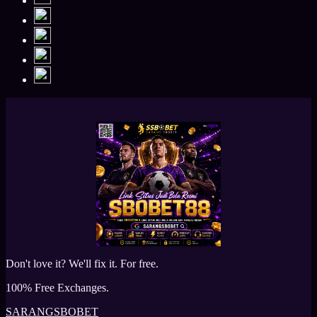
Don't love it? We'll fix it. For free.
100% Free Exchanges.
SARANGSBOBET