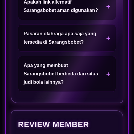
Apakah link alternatif
Sarangsbobet aman digunakan?
Pasaran olahraga apa saja yang
tersedia di Sarangsbobet?
Apa yang membuat
Sarangsbobet berbeda dari situs
judi bola lainnya?
REVIEW MEMBER