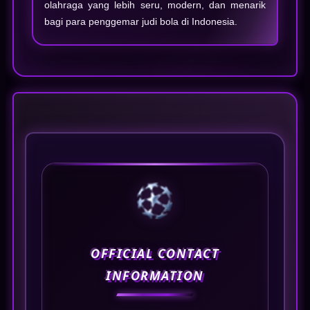
olahraga yang lebih seru, modern, dan menarik
bagi para penggemar judi bola di Indonesia.
OFFICIAL CONTACT
INFORMATION