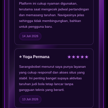
Platform ini cukup nyaman digunakan,
terutama saat mengecek jadwal pertandingan
dan memasang taruhan. Navigasinya jelas
sehingga tidak membingungkan, bahkan
untuk pengguna baru.
14 Juli 2026
★★★★★
⭐ Yoga Permana
Sarangsbobet menurut saya punya layanan
yang cukup responsif dan akses situs yang
stabil. Ini penting banget supaya aktivitas
taruhan judi bola tetap lancar tanpa
gangguan teknis yang berarti.
13 Juli 2026