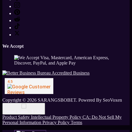
We Accept
Copyright © 2026 SARANGSBOBET. Powered By SeoVoxen
United States - $ USD
Product Safety
Intellectual Property Policy
CA: Do Not Sell My
Personal Information
Privacy Policy
Terms