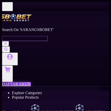
Search On 'SARANGSBOBET'
Account
0
Cart
DAFTAR AKUN
Explore Categories
Popular Products