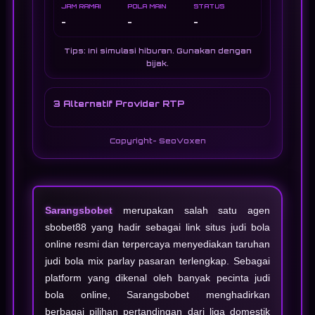
JAM RAMAI
POLA MAIN
STATUS
-
-
-
Tips: Ini simulasi hiburan. Gunakan dengan
bijak.
3 Alternatif Provider RTP
Copyright- SeoVoxen
Sarangsbobet
merupakan salah satu agen
sbobet88 yang hadir sebagai link situs judi bola
online resmi dan terpercaya menyediakan taruhan
judi bola mix parlay pasaran terlengkap. Sebagai
platform yang dikenal oleh banyak pecinta judi
bola online, Sarangsbobet menghadirkan
berbagai pilihan pertandingan dari liga domestik