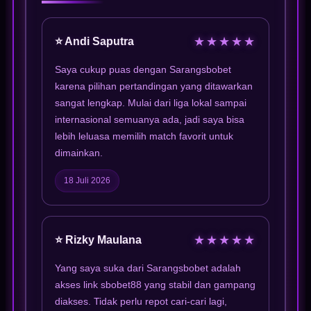
★★★★★
⭐ Andi Saputra
Saya cukup puas dengan Sarangsbobet
karena pilihan pertandingan yang ditawarkan
sangat lengkap. Mulai dari liga lokal sampai
internasional semuanya ada, jadi saya bisa
lebih leluasa memilih match favorit untuk
dimainkan.
18 Juli 2026
★★★★★
⭐ Rizky Maulana
Yang saya suka dari Sarangsbobet adalah
akses link sbobet88 yang stabil dan gampang
diakses. Tidak perlu repot cari-cari lagi,