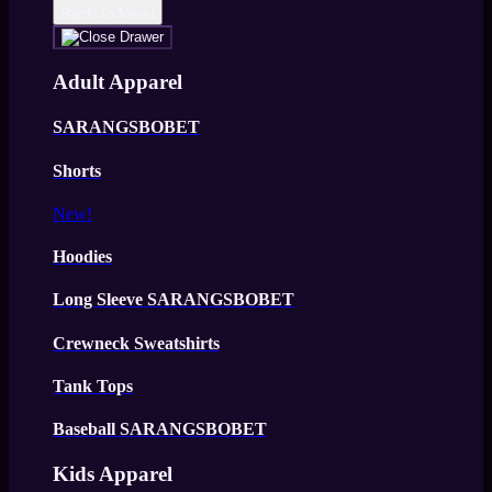
Back To Menu
Adult Apparel
SARANGSBOBET
Shorts
New!
Hoodies
Long Sleeve SARANGSBOBET
Crewneck Sweatshirts
Tank Tops
Baseball SARANGSBOBET
Kids Apparel