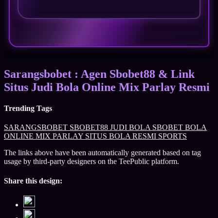
Sarangsbobet : Agen Sbobet88 & Link
Situs Judi Bola Online Mix Parlay Resmi
Trending Tags
SARANGSBOBET
SBOBET88
JUDI BOLA
SBOBET
BOLA
ONLINE
MIX PARLAY
SITUS BOLA RESMI
SPORTS
The links above have been automatically generated based on tag
usage by third-party designers on the TeePublic platform.
Share this design: