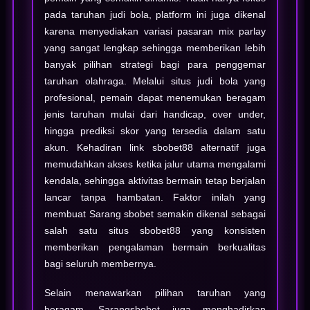
pada taruhan judi bola, platform ini juga dikenal
karena menyediakan variasi pasaran mix parlay
yang sangat lengkap sehingga memberikan lebih
banyak pilihan strategi bagi para penggemar
taruhan olahraga. Melalui situs judi bola yang
profesional, pemain dapat menemukan beragam
jenis taruhan mulai dari handicap, over under,
hingga prediksi skor yang tersedia dalam satu
akun. Kehadiran link sbobet88 alternatif juga
memudahkan akses ketika jalur utama mengalami
kendala, sehingga aktivitas bermain tetap berjalan
lancar tanpa hambatan. Faktor inilah yang
membuat Sarang sbobet semakin dikenal sebagai
salah satu situs sbobet88 yang konsisten
memberikan pengalaman bermain berkualitas
bagi seluruh membernya.
Selain menawarkan pilihan taruhan yang
beragam, Sarangsbobet juga menghadirkan