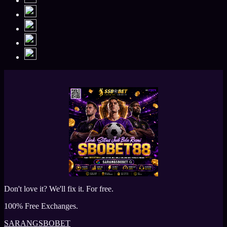
Don't love it? We'll fix it. For free.
100% Free Exchanges.
SARANGSBOBET