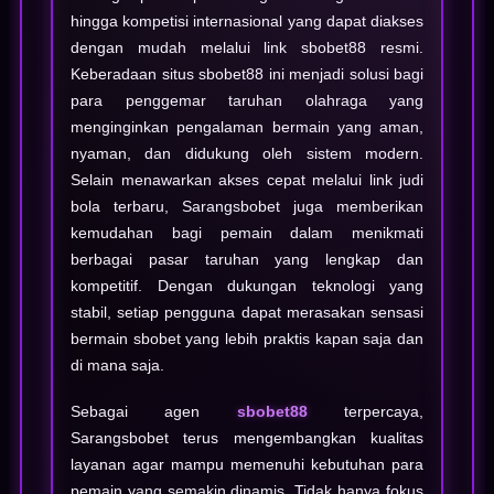
hingga kompetisi internasional yang dapat diakses
dengan mudah melalui link sbobet88 resmi.
Keberadaan situs sbobet88 ini menjadi solusi bagi
para penggemar taruhan olahraga yang
menginginkan pengalaman bermain yang aman,
nyaman, dan didukung oleh sistem modern.
Selain menawarkan akses cepat melalui link judi
bola terbaru, Sarangsbobet juga memberikan
kemudahan bagi pemain dalam menikmati
berbagai pasar taruhan yang lengkap dan
kompetitif. Dengan dukungan teknologi yang
stabil, setiap pengguna dapat merasakan sensasi
bermain sbobet yang lebih praktis kapan saja dan
di mana saja.
Sebagai agen
sbobet88
terpercaya,
Sarangsbobet terus mengembangkan kualitas
layanan agar mampu memenuhi kebutuhan para
pemain yang semakin dinamis. Tidak hanya fokus