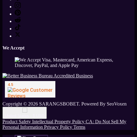
We Accept
Copyright © 2026 SARANGSBOBET. Powered By SeoVoxen
United States - $ USD
Product Safety
Intellectual Property Policy
CA: Do Not Sell My
Personal Information
Privacy Policy
Terms