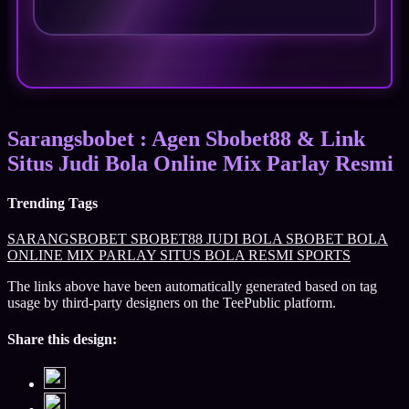
Sarangsbobet : Agen Sbobet88 & Link
Situs Judi Bola Online Mix Parlay Resmi
Trending Tags
SARANGSBOBET
SBOBET88
JUDI BOLA
SBOBET
BOLA
ONLINE
MIX PARLAY
SITUS BOLA RESMI
SPORTS
The links above have been automatically generated based on tag
usage by third-party designers on the TeePublic platform.
Share this design: