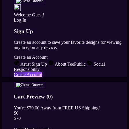
Welcome Guest!
Log In
Sign Up
Create an account to save your favorite designs for viewing
anytime, on any device.
Create an Account
Artist Sign Up
About TeePublic
Social
Responsibility
Create Account
Cart Preview (0)
You're
$70.00
Away from
FREE US Shipping!
$0
$70