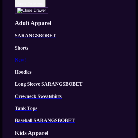
Back To Menu
Adult Apparel
SARANGSBOBET
Shorts
New!
Hoodies
Long Sleeve SARANGSBOBET
Crewneck Sweatshirts
Tank Tops
Baseball SARANGSBOBET
Kids Apparel