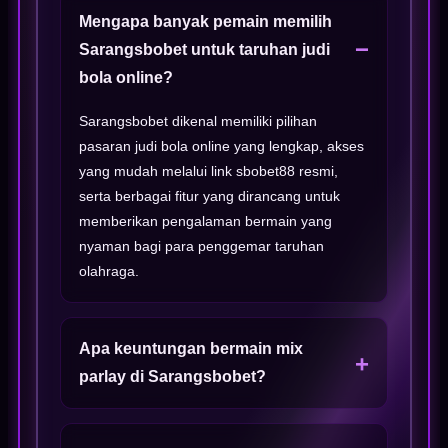
Mengapa banyak pemain memilih
Sarangsbobet untuk taruhan judi
bola online?
Sarangsbobet dikenal memiliki pilihan
pasaran judi bola online yang lengkap, akses
yang mudah melalui link sbobet88 resmi,
serta berbagai fitur yang dirancang untuk
memberikan pengalaman bermain yang
nyaman bagi para penggemar taruhan
olahraga.
Apa keuntungan bermain mix
parlay di Sarangsbobet?