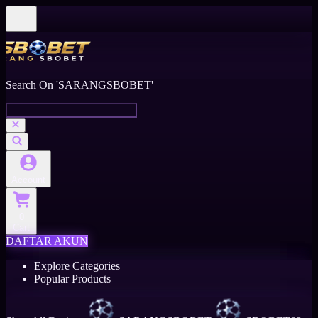
Search On 'SARANGSBOBET'
Account
0
Cart
DAFTAR AKUN
Explore Categories
Popular Products