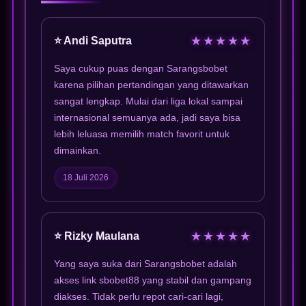
★★★★★
⭐ Andi Saputra
Saya cukup puas dengan Sarangsbobet
karena pilihan pertandingan yang ditawarkan
sangat lengkap. Mulai dari liga lokal sampai
internasional semuanya ada, jadi saya bisa
lebih leluasa memilih match favorit untuk
dimainkan.
18 Juli 2026
★★★★★
⭐ Rizky Maulana
Yang saya suka dari Sarangsbobet adalah
akses link sbobet88 yang stabil dan gampang
diakses. Tidak perlu repot cari-cari lagi,