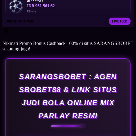
al****a7
IDR 951,561.62
China
UPDATE WINNER
LIVE FEED
ka****u1
IDR 975,343.26
Sydney
Nikmati Promo Bonus Cashback 100% di situs
at****r7
SARANGSBOBET
IDR 1,794,688.08
sekarang juga!
Kingkong
sa****a7
IDR 1,127,463.92
Macau
SARANGSBOBET : AGEN
re****a3
SBOBET88 & LINK SITUS
IDR 493,012.70
Kingkong
JUDI BOLA ONLINE MIX
PARLAY RESMI