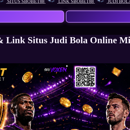
SITUS SBOBET88
LINK SBOBET88
JUDI BOL
 Link Situs Judi Bola Online M