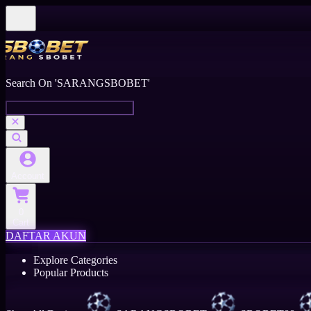
Search On 'SARANGSBOBET'
Account
0
Cart
DAFTAR AKUN
Explore Categories
Popular Products